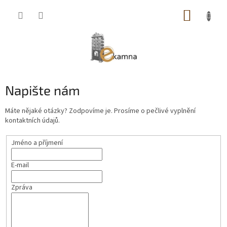
Přejít
NÁKUP
na
obsah
KOŠÍK
Napište nám
Máte nějaké otázky? Zodpovíme je. Prosíme o pečlivé vyplnění
kontaktních údajů.
Jméno a příjmení
E-mail
Zpráva