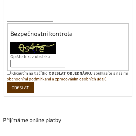
Bezpečnostní kontrola
Opište text z obrázku
Kliknutím na tlačítko
ODESLAT OBJEDNÁVKU
souhlasíte s našimi
obchodními podmínkami a zpracováním osobních údajů
.
ODESLAT
Z
á
p
a
Přijímáme online platby
t
í