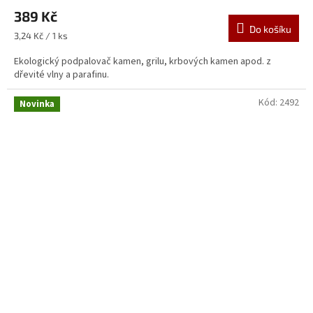
389 Kč
Do košíku
Měrná
3,24 Kč / 1 ks
cena:
Ekologický podpalovač kamen, grilu, krbových kamen apod. z
dřevité vlny a parafinu.
Kód:
2492
Novinka