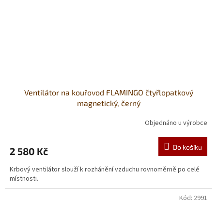
Ventilátor na kouřovod FLAMINGO čtyřlopatkový
magnetický, černý
Objednáno u výrobce
Do košíku
2 580 Kč
Krbový ventilátor slouží k rozhánění vzduchu rovnoměrně po celé
místnosti.
Kód:
2991