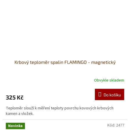
Krbový teploměr spalin FLAMINGO - magnetický
Obvykle skladem
Do košíku
325 Kč
Teploměr slouží k měření teploty povrchu kovových krbových
kamen a vložek.
Kód:
2477
Novinka