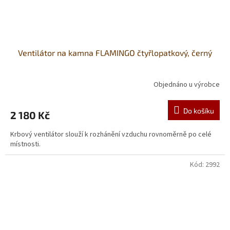
Ventilátor na kamna FLAMINGO čtyřlopatkový, černý
Objednáno u výrobce
Do košíku
2 180 Kč
Krbový ventilátor slouží k rozhánění vzduchu rovnoměrně po celé
místnosti.
Kód:
2992