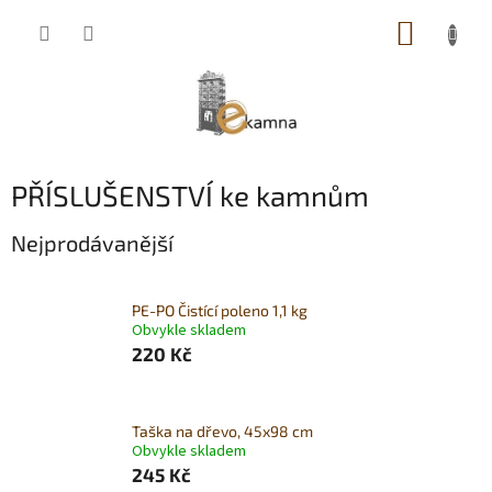
Přejít
NÁKUP
na
obsah
KOŠÍK
PŘÍSLUŠENSTVÍ ke kamnům
Nejprodávanější
PE-PO Čistící poleno 1,1 kg
Obvykle skladem
220 Kč
Taška na dřevo, 45x98 cm
Obvykle skladem
245 Kč