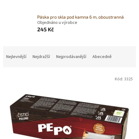
Páska pro skla pod kamna 6 m, oboustranná
Objednáno u výrobce
245 Kč
Ř
a
Nejlevnější
Nejdražší
Nejprodávanější
Abecedně
z
e
V
n
Kód:
3325
ý
í
p
p
i
r
s
o
p
d
r
u
o
k
d
t
u
ů