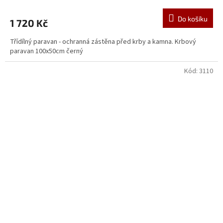
Do košíku
1 720 Kč
Třídílný paravan - ochranná zástěna před krby a kamna. Krbový
paravan 100x50cm černý
Kód:
3110