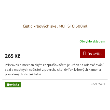
Čistič krbových skel MEFISTO 500ml
Obvykle skladem
Do košíku
265 Kč
Přípravek s mechanickým rozprašovačem je určen na odstraňování
sazí a mastných nečistot z povrchu skel dvířek krbových kamen a
prosklených vložek krbů.
Kód:
2483
Novinka