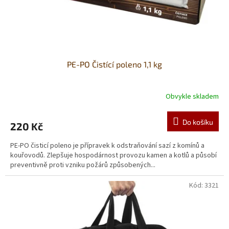
k
t
ů
PE-PO Čistící poleno 1,1 kg
Obvykle skladem
Do košíku
220 Kč
PE-PO čisticí poleno je přípravek k odstraňování sazí z komínů a
kouřovodů. Zlepšuje hospodárnost provozu kamen a kotlů a působí
preventivně proti vzniku požárů způsobených...
Kód:
3321