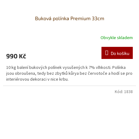
Buková polínka Premium 33cm
Obvykle skladem
Do košíku
990 Kč
10 kg balení bukových polínek vysušených k 7% vlhkosti. Polínka
jsou obroušena, tedy bez zbytků kůrya bez červotoče a hodí se pro
interiérovou dekoraci v nice krbu.
Kód:
1838