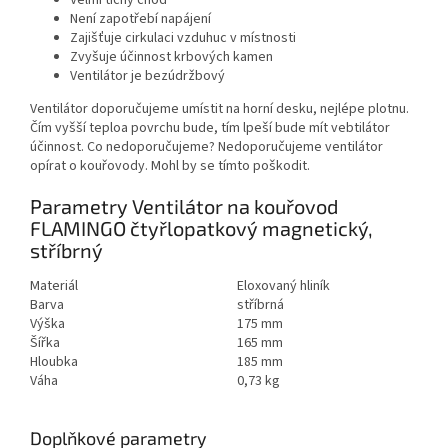
Není zapotřebí napájení
Zajišťuje cirkulaci vzduhuc v místnosti
Zvyšuje účinnost krbových kamen
Ventilátor je bezúdržbový
Ventilátor doporučujeme umístit na horní desku, nejlépe plotnu.
Čím vyšší teploa povrchu bude, tím lpeší bude mít vebtilátor
účinnost. Co nedoporučujeme? Nedoporučujeme ventilátor
opírat o kouřovody. Mohl by se tímto poškodit.
Parametry Ventilátor na kouřovod
FLAMINGO čtyřlopatkový magnetický,
stříbrný
Materiál
Eloxovaný hliník
Barva
stříbrná
Výška
175 mm
Šířka
165 mm
Hloubka
185 mm
Váha
0,73 kg
Doplňkové parametry