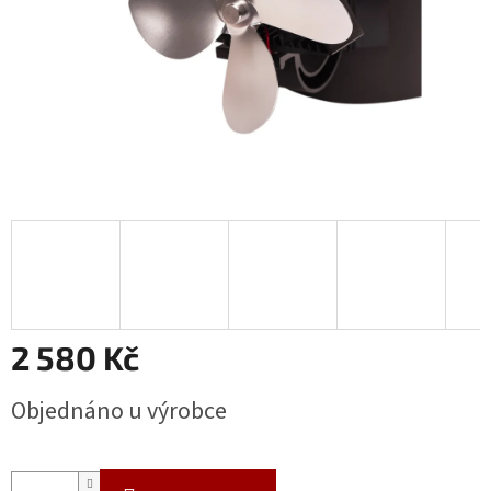
2 580 Kč
Měrná
Objednáno u výrobce
cena: