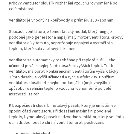
Krbový ventilátor slouží k rozhánění vzduchu rovnoměrně po
celé místnosti.
Ventilátor je vhodný na kouřovody o průměru 150 - 160 mm
Součástí ventilátoru je temostatický modul, který funguje
podobně jako generátor a napájí malý motor ventilátoru. Krbový
ventilátor díky tomuto, nepotřebuje napájení a vystačí si s
teplem, které sálá z krbových kamen.
Ventilátor se automaticky rozeběhne při teplotě 50°C. Jeho
účinnost je však nejlepší při dosažení vyšších teplot. Tento
ventilátor, má oproti konkurenčním ventilátorům vyšší otáčky.
Tímto dasahuje vyšší účinnosti a rychlé efektivity. Použitím
ventilátoru dosáhnete nejhospodárnjšího (nejlevnějšího)
způsobu rozehnání teplého vzduchu rovnoměrně po celé
místnosti i za roh.
K bezpečnosti slouží bimetalový pásek, který je umístěn ve
spodní části ventilátoru. Při dosažení maximální povolené
teploty, bymetalový pásek nadzvedne ventilátor, který se tímto
ochladí. Jednoduše chrání ventilátor proti poškození.
Velmi tichý chod