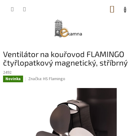
Přejít
NÁKUP
na
obsah
KOŠÍK
Ventilátor na kouřovod FLAMINGO
čtyřlopatkový magnetický, stříbrný
2492
Značka:
HS Flamingo
Novinka