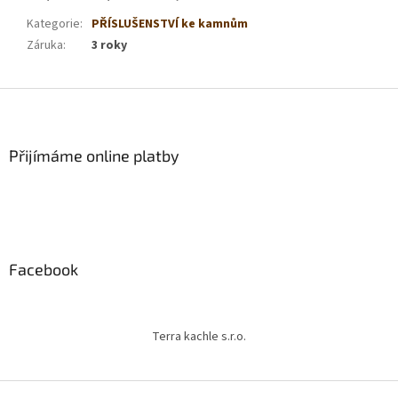
Kategorie
:
PŘÍSLUŠENSTVÍ ke kamnům
Záruka
:
3 roky
Z
á
p
a
Přijímáme online platby
t
í
Facebook
Terra kachle s.r.o.